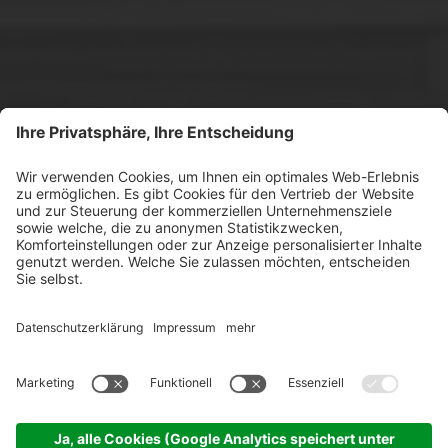
Cavallino S' Rössl
HOTEL, RESTAURANT PIZZERIA