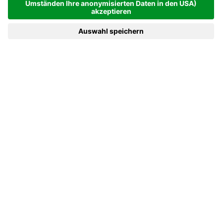
UNSERE GESCHICHTE
Das Cavallino verbindet Tradition und Geschichte
Merans auf einzigartige Weise – schon beim ersten
Blick fällt das beeindruckende Fresko von Sankt Urban
ins Auge, dem Schutzpatron des Weins und der Küfer,
das stolz eine Wand des Lokals ziert. Was einst als
Herberge für das Personal begann, hat sich zu einem
charmanten Hotel mit Restaurant entwickelt und in
den 60er-Jahren die Meraner Szene erobert – als eine
der angesagtesten Pizzerien der Stadt.
Dank der Top-Lage, nur einen Katzensprung vom
Bahnhof Untermais und direkt gegenüber der